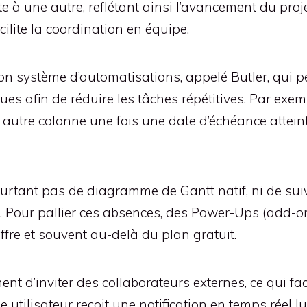
te à une autre, reflétant ainsi l’avancement du proj
acilite la coordination en équipe.
son système d’automatisations, appelé Butler, qui
 afin de réduire les tâches répétitives. Par exemp
tre colonne une fois une date d’échéance atteint
urtant pas de diagramme de Gantt natif, ni de suiv
é. Pour pallier ces absences, des Power-Ups (add-o
’offre et souvent au-delà du plan gratuit.
t d’inviter des collaborateurs externes, ce qui facil
 utilisateur reçoit une notification en temps réel lu