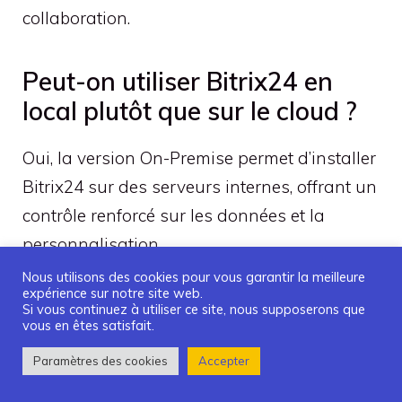
collaboration.
Peut-on utiliser Bitrix24 en
local plutôt que sur le cloud ?
Oui, la version On-Premise permet d’installer
Bitrix24 sur des serveurs internes, offrant un
contrôle renforcé sur les données et la
personnalisation.
Nous utilisons des cookies pour vous garantir la meilleure
expérience sur notre site web.
Quelle est la durée de la
Si vous continuez à utiliser ce site, nous supposerons que
vous en êtes satisfait.
période d’essai pour les plans
payants ?
Paramètres des cookies
Accepter