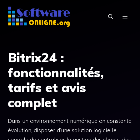
Aller
au
MEN
contenu
Bitrix24 :
fonctionnalités,
tarifs et avis
complet
Dans un environnement numérique en constante
évolution, disposer d’une solution logicielle
capable de centraliser la gestion des clients, des