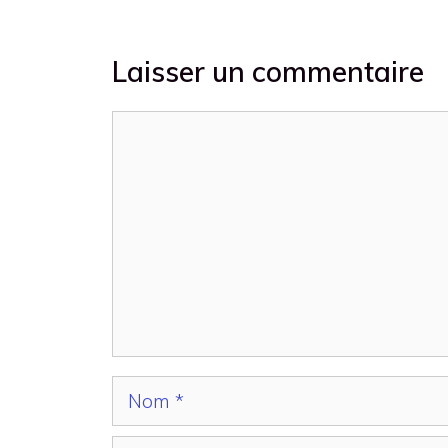
Laisser un commentaire
Commentaire
Nom